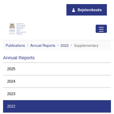
Ugrás a fő tartalomhoz
Bejelentkezés
Supplementary
Publications
Annual Reports
2022
Supplementary
Annual Reports
2025
2024
2023
2022