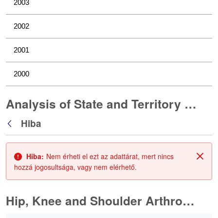
2003
2002
2001
2000
Analysis of State and Territory Health Data
Hiba
Vissza
Hiba:
Nem érheti el ezt az adattárat, mert nincs
Zárá
hozzá jogosultsága, vagy nem elérhető.
Hip, Knee and Shoulder Arthroplasty
0 / 10 Tételek kiválasztva