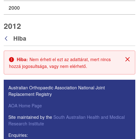
2000
2012
Hiba
Vissza
Hiba:
Nem érheti el ezt az adattárat, mert nincs
Zárá
hozzá jogosultsága, vagy nem elérhető.
Australian Orthopaedic Association National Joint
Replacement Registry
AOA Home Page
Site maintained by the
South Australian Health and Medical
Research Institute
Enquiries: