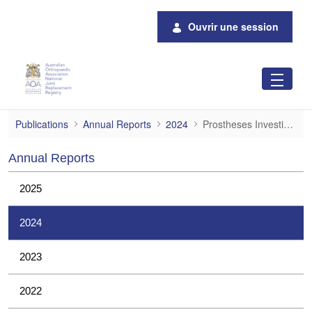
Saut au contenu principal
Ouvrir une session
Prostheses Investigations
Publications
Annual Reports
2024
Prostheses Investigations
Annual Reports
2025
2024
2023
2022