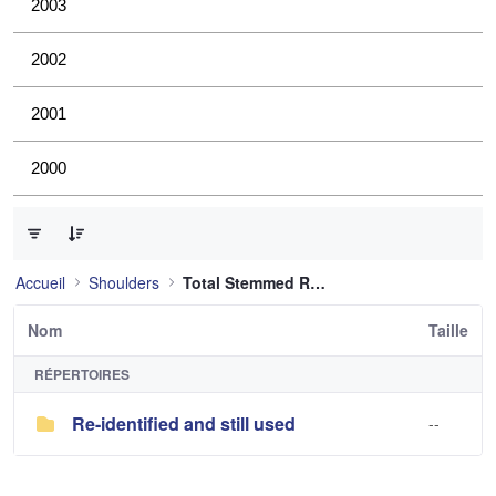
2003
2002
2001
2000
0 sur 1 Articles sélectionné
Accueil
Shoulders
Total Stemmed Reverse Shoulder
Nom
Taille
RÉPERTOIRES
Re-identified and still used
--