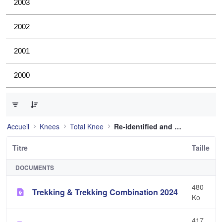
2003
2002
2001
2000
0 sur 10 Articles sélectionné
Accueil
Knees
Total Knee
Re-identified and still used
Titre
Taille
DOCUMENTS
480
Trekking & Trekking Combination 2024
Ko
417