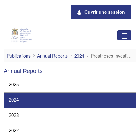
Saut au contenu principal
Ouvrir une session
Prostheses Investigations
Publications
Annual Reports
2024
Prostheses Investigations
Annual Reports
2025
2024
2023
2022