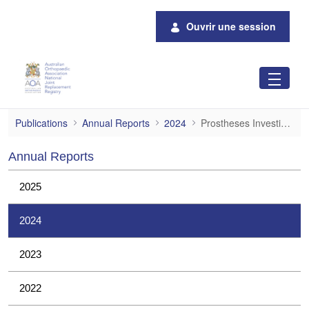
Saut au contenu principal
Ouvrir une session
Prostheses Investigations
Publications
Annual Reports
2024
Prostheses Investigations
Annual Reports
2025
2024
2023
2022