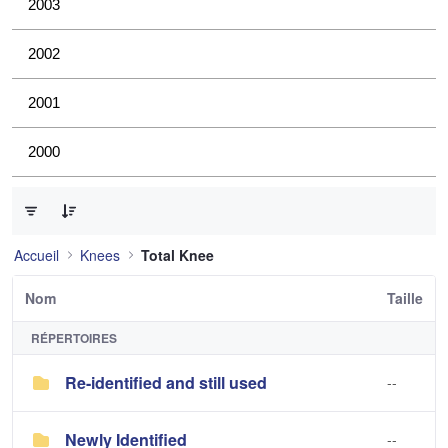
2003
2002
2001
2000
0 sur 3 Articles sélectionné
Accueil
Knees
Total Knee
Nom
Taille
RÉPERTOIRES
Re-identified and still used
--
Newly Identified
--