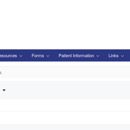
esources
Forms
Patient Information
Links
s