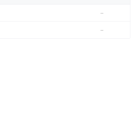
--
--