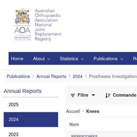
Saut au contenu principal
Home
About
Statistics
Publications
R
Prostheses Investigations
Publications
Annual Reports
2024
Prostheses Investigation
0 sur 2 Articles sélectionné
Annual Reports
Filtre
Commande
2025
Accueil
Knees
2024
Nom
2023
RÉPERTOIRES