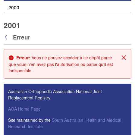
2000
2001
Erreur
Retour
Erreur:
Vous ne pouvez accéder à ce dépôt parce
Fin
que vous n'en avez pas l'autorisation ou parce qu'il est
indisponible.
Australian Orthopaedic Association National Joint
Replacement Registry
AOA Home Page
Site maintained by the
South Australian Health and Medical
Research Institute