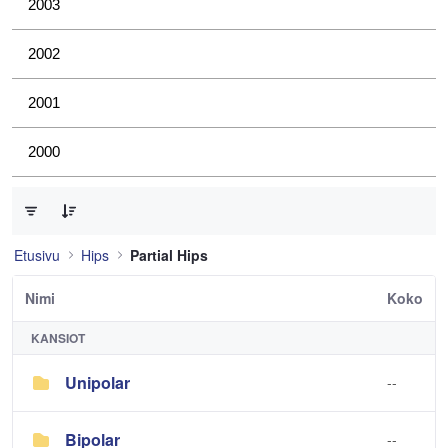
2003
2002
2001
2000
0/2 Tuotteet valittu
Etusivu
Hips
Partial Hips
Nimi
Koko
KANSIOT
Unipolar
--
Bipolar
--