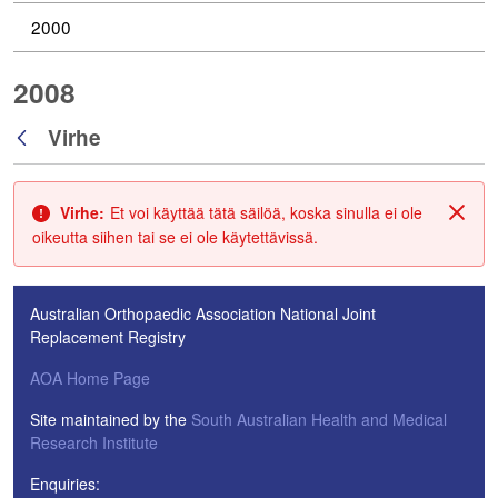
2000
2008
Virhe
Takaisin
Virhe:
Et voi käyttää tätä säilöä, koska sinulla ei ole
Sulje
oikeutta siihen tai se ei ole käytettävissä.
Australian Orthopaedic Association National Joint
Replacement Registry
AOA Home Page
Site maintained by the
South Australian Health and Medical
Research Institute
Enquiries: