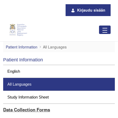
Siirry pääsisältöön
Kirjaudu sisään
All Languages
Patient Information
All Languages
Patient Information
English
All Languages
Study Information Sheet
Data Collection Forms