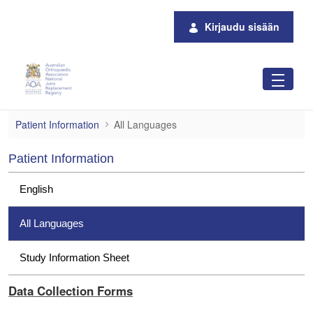
Siirry pääsisältöön
Kirjaudu sisään
All Languages
Patient Information
All Languages
Patient Information
English
All Languages
Study Information Sheet
Data Collection Forms