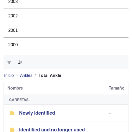
2003
2002
2001
2000
0 de 2 Artículos seleccionados/as
Inicio
Ankles
Total Ankle
Nombre
Tamaño
CARPETAS
Newly Identified
--
Identified and no longer used
--