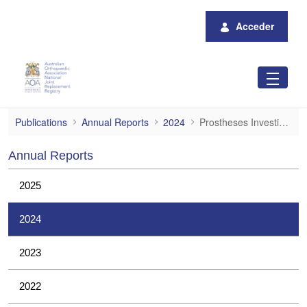
Saltar al contenido principal
Acceder
Prostheses Investigations
Publications
Annual Reports
2024
Prostheses Investigations
Annual Reports
2025
2024
2023
2022