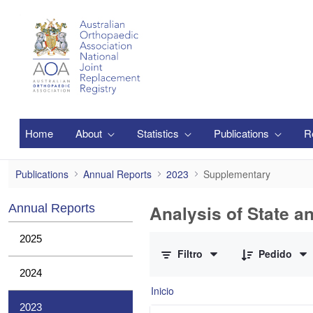
Saltar al contenido principal
Home
About
Statistics
Publications
R
Supplementary
Publications
Annual Reports
2023
Supplementary
Analysis of State a
Annual Reports
0 de 1 Artículos seleccionados/as
2025
Filtro
Pedido
2024
Inicio
2023