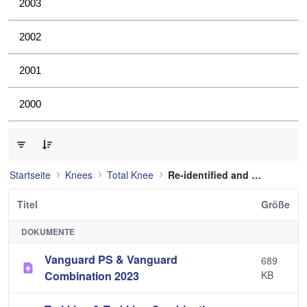
2003
2002
2001
2000
0 von 12 Elemente ausgewählt
Startseite
Knees
Total Knee
Re-identified and still used
Titel
Größe
DOKUMENTE
Vanguard PS & Vanguard
689
Combination 2023
KB