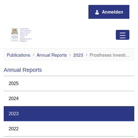
Zum Hauptinhalt springen
Anmelden
Prostheses Investigations
Publications
Annual Reports
2023
Prostheses Investigations
Annual Reports
2025
2024
2023
2022