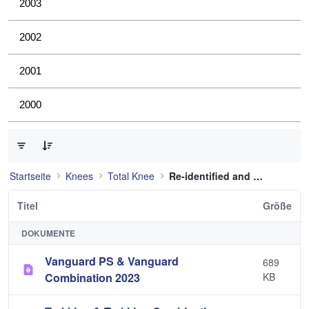
2003
2002
2001
2000
0 von 12 Elemente ausgewählt
Startseite
Knees
Total Knee
Re-identified and still used
Titel
Größe
DOKUMENTE
Vanguard PS & Vanguard
689
Combination 2023
KB