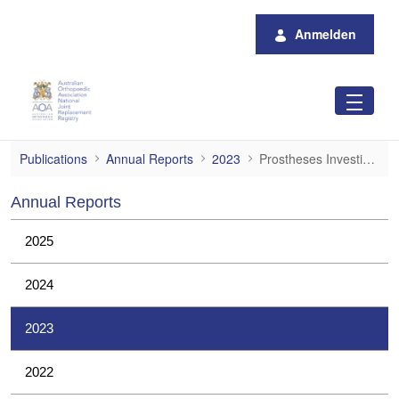
Zum Hauptinhalt springen
Anmelden
Prostheses Investigations
Publications
Annual Reports
2023
Prostheses Investigations
Annual Reports
2025
2024
2023
2022