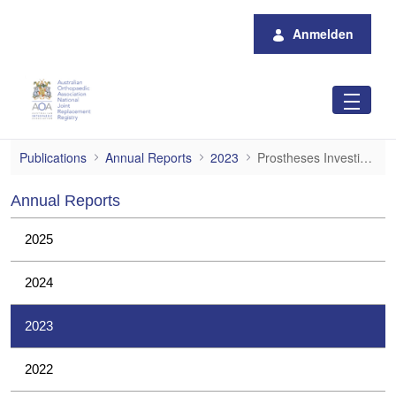
Zum Hauptinhalt springen
Anmelden
Prostheses Investigations
Publications
Annual Reports
2023
Prostheses Investigations
Annual Reports
2025
2024
2023
2022