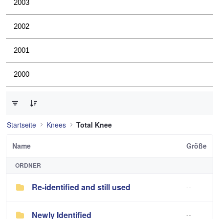
2003
2002
2001
2000
0 von 3 Elemente ausgewählt
Startseite
Knees
Total Knee
Name
Größe
ORDNER
Re-identified and still used
--
Newly Identified
--