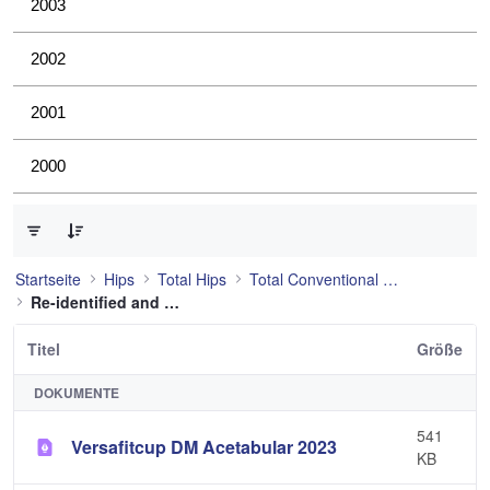
2003
2002
2001
2000
0 von 21 Elemente ausgewählt
Startseite
Hips
Total Hips
Total Conventional Hip
Re-identified and still used
Titel
Größe
DOKUMENTE
541
Versafitcup DM Acetabular 2023
KB