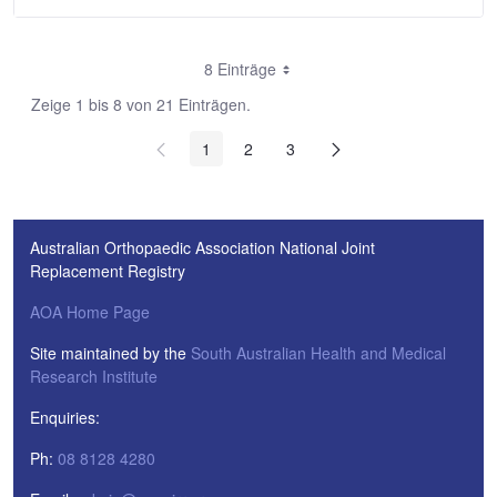
8 Einträge
Zeige 1 bis 8 von 21 Einträgen.
1
2
3
Australian Orthopaedic Association National Joint
Replacement Registry
AOA Home Page
Site maintained by the
South Australian Health and Medical
Research Institute
Enquiries:
Ph:
08 8128 4280