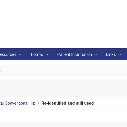
esources
Forms
Patient Information
Links
s
tal Conventional Hip
Re-identified and still used