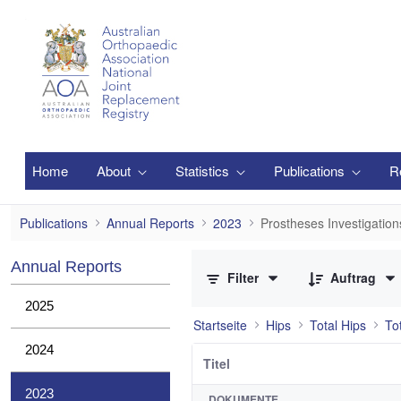
Zum Hauptinhalt springen
Home
About
Statistics
Publications
R
Prostheses Investigations
Publications
Annual Reports
2023
Prostheses Investigation
0 von 21 Elemente ausgewählt
Annual Reports
Filter
Auftrag
2025
Startseite
Hips
Total Hips
To
2024
Titel
2023
DOKUMENTE