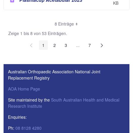
KB
8 Einträge
Zeige 1 bis 8 von 53 Einträgen.
1
2
3
...
7
Zwischenseiten Navigieren mi
Australian Orthopaedic Association National Joint
Replacement Registry
AOA Home Page
Site maintained by the
South Australian Health and Medical
Research Institute
Enquiries:
Ph:
08 8128 4280