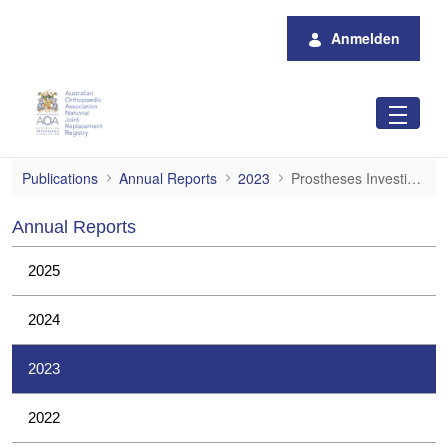
Zum Hauptinhalt springen
Anmelden
Prostheses Investigations
Publications
Annual Reports
2023
Prostheses Investigations
Annual Reports
2025
2024
2023
2022