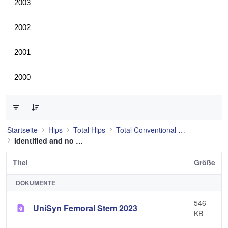
2003
2002
2001
2000
0 von 53 Elemente ausgewählt
Startseite
Hips
Total Hips
Total Conventional Hip
Identified and no longer used
Titel
Größe
DOKUMENTE
546
UniSyn Femoral Stem 2023
KB