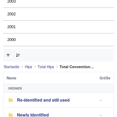
2003
2002
2001
2000
0 von 3 Elemente ausgewählt
Startseite
Hips
Total Hips
Total Conventional Hip
Name
Größe
ORDNER
Re-identified and still used
--
Newly Identified
--