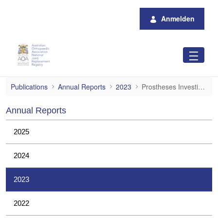
Zum Hauptinhalt springen
Anmelden
Prostheses Investigations
Publications
Annual Reports
2023
Prostheses Investigations
Annual Reports
2025
2024
2023
2022