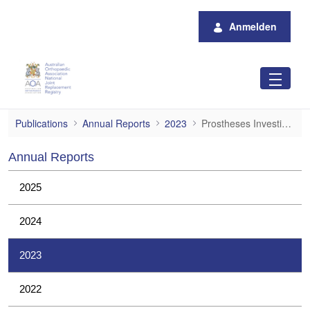
Zum Hauptinhalt springen
Anmelden
Prostheses Investigations
Publications
Annual Reports
2023
Prostheses Investigations
Annual Reports
2025
2024
2023
2022