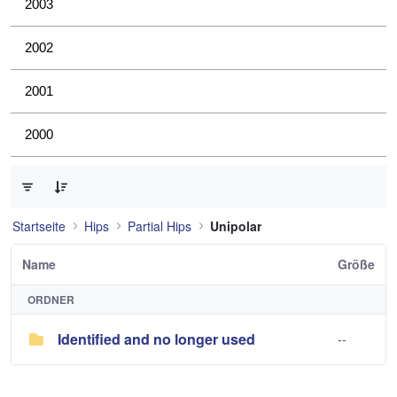
2003
2002
2001
2000
0 von 1 Elemente ausgewählt
Startseite
Hips
Partial Hips
Unipolar
Name
Größe
ORDNER
Identified and no longer used
--