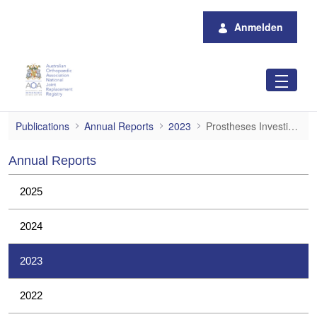
Zum Hauptinhalt springen
Anmelden
Prostheses Investigations
Publications
Annual Reports
2023
Prostheses Investigations
Annual Reports
2025
2024
2023
2022