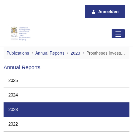
Zum Hauptinhalt springen
Anmelden
Prostheses Investigations
Publications
Annual Reports
2023
Prostheses Investigations
Annual Reports
2025
2024
2023
2022