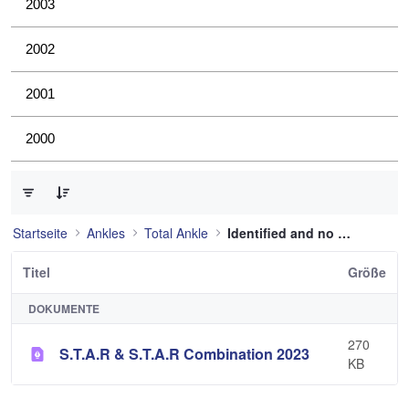
2003
2002
2001
2000
0 von 1 Elemente ausgewählt
Startseite
Ankles
Total Ankle
Identified and no longer used
Titel
Größe
DOKUMENTE
270
S.T.A.R & S.T.A.R Combination 2023
KB