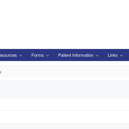
esources
Forms
Patient Information
Links
s