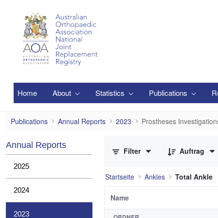
Zum Hauptinhalt springen
Home
About
Statistics
Publications
R
Prostheses Investigations
Publications
Annual Reports
2023
Prostheses Investigation
0 von 1 Elemente ausgewählt
Annual Reports
Filter
Auftrag
2025
Startseite
Ankles
Total Ankle
2024
Name
2023
ORDNER