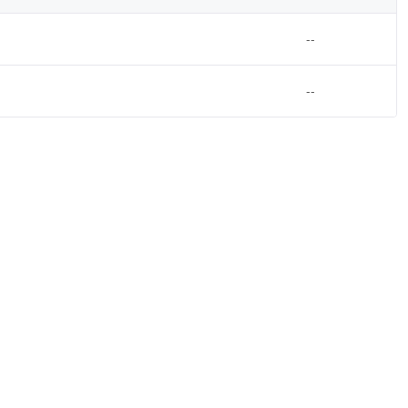
--
--