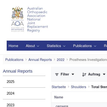
Zum Hauptinhalt springen
Home
About
Statistics
Publications
R
Prostheses Investigations
Publications
Annual Reports
2022
Prostheses Investigation
0 von 2 Elemente ausgewählt
Annual Reports
Filter
Auftrag
2025
Startseite
Shoulders
Total St
2024
Name
2023
ORDNER