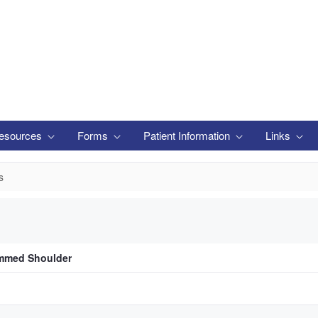
esources
Forms
Patient Information
Links
s
emmed Shoulder