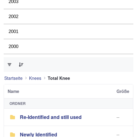
2003
2002
2001
2000
0 von 3 Elemente ausgewählt
Startseite
Knees
Total Knee
Name
Größe
ORDNER
Re-Identified and still used
--
Newly Identified
--