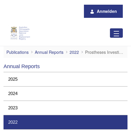
Zum Hauptinhalt springen
Anmelden
Prostheses Investigations
Publications
Annual Reports
2022
Prostheses Investigations
Annual Reports
2025
2024
2023
2022