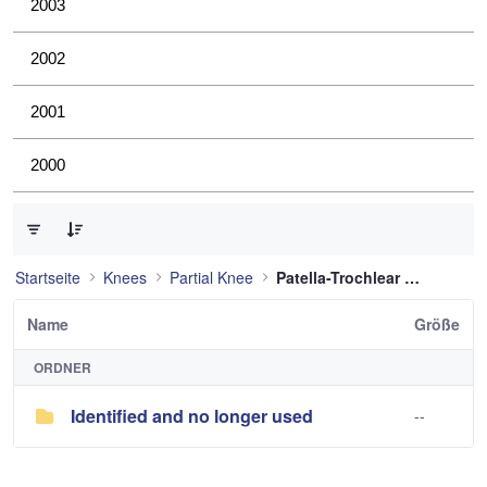
2003
2002
2001
2000
0 von 1 Elemente ausgewählt
Startseite
Knees
Partial Knee
Patella-Trochlear Knee
Name
Größe
ORDNER
Identified and no longer used
--