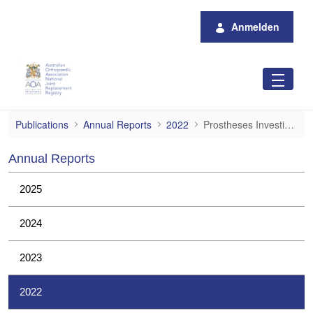
Zum Hauptinhalt springen
Anmelden
Prostheses Investigations
Publications
Annual Reports
2022
Prostheses Investigations
Annual Reports
2025
2024
2023
2022