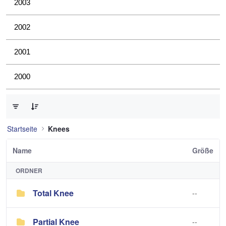
2003
2002
2001
2000
0 von 2 Elemente ausgewählt
Startseite
Knees
Name
Größe
ORDNER
Total Knee
--
Partial Knee
--