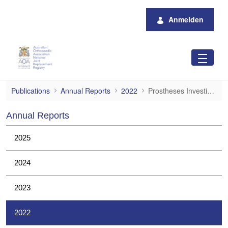
Zum Hauptinhalt springen
Anmelden
Prostheses Investigations
Publications
Annual Reports
2022
Prostheses Investigations
Annual Reports
2025
2024
2023
2022