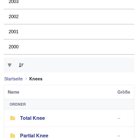
2003
2002
2001
2000
0 von 2 Elemente ausgewählt
Startseite
Knees
Name
Größe
ORDNER
Total Knee
--
Partial Knee
--