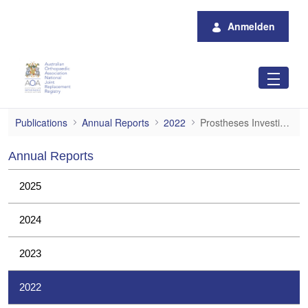
Zum Hauptinhalt springen
Anmelden
Prostheses Investigations
Publications
Annual Reports
2022
Prostheses Investigations
Annual Reports
2025
2024
2023
2022