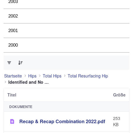
2003
2002
2001
2000
0 von 7 Elemente ausgewählt
Startseite
Hips
Total Hips
Total Resurfacing Hip
Identified and No Longer Used
Titel
Größe
DOKUMENTE
253
Recap & Recap Combination 2022.pdf
KB