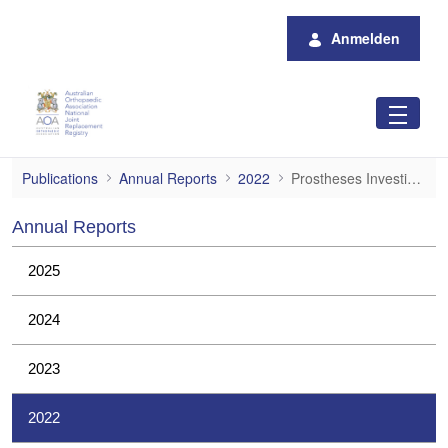
Zum Hauptinhalt springen
Anmelden
Prostheses Investigations
Publications
Annual Reports
2022
Prostheses Investigations
Annual Reports
2025
2024
2023
2022