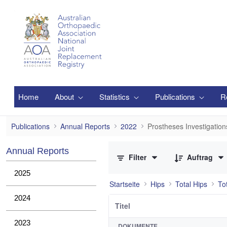
Zum Hauptinhalt springen
Home
About
Statistics
Publications
R
Prostheses Investigations
Publications
Annual Reports
2022
Prostheses Investigation
0 von 7 Elemente ausgewählt
Annual Reports
Filter
Auftrag
2025
Startseite
Hips
Total Hips
To
2024
Titel
2023
DOKUMENTE