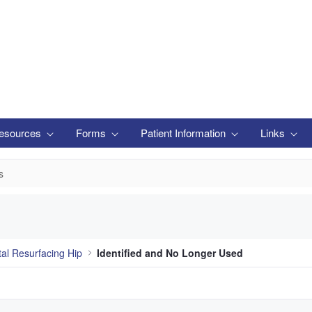
esources
Forms
Patient Information
Links
s
tal Resurfacing Hip
Identified and No Longer Used