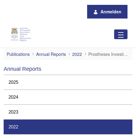
Zum Hauptinhalt springen
Anmelden
Prostheses Investigations
Publications
Annual Reports
2022
Prostheses Investigations
Annual Reports
2025
2024
2023
2022