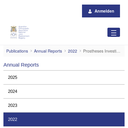
Zum Hauptinhalt springen
Anmelden
Prostheses Investigations
Publications
Annual Reports
2022
Prostheses Investigations
Annual Reports
2025
2024
2023
2022