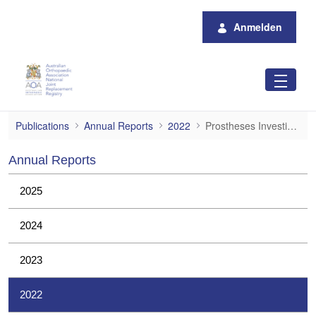
Zum Hauptinhalt springen
Anmelden
Prostheses Investigations
Publications
Annual Reports
2022
Prostheses Investigations
Annual Reports
2025
2024
2023
2022