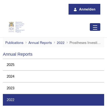
Zum Hauptinhalt springen
Anmelden
Prostheses Investigations
Publications
Annual Reports
2022
Prostheses Investigations
Annual Reports
2025
2024
2023
2022