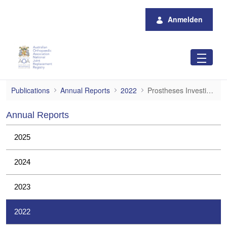
Zum Hauptinhalt springen
Anmelden
Prostheses Investigations
Publications
Annual Reports
2022
Prostheses Investigations
Annual Reports
2025
2024
2023
2022