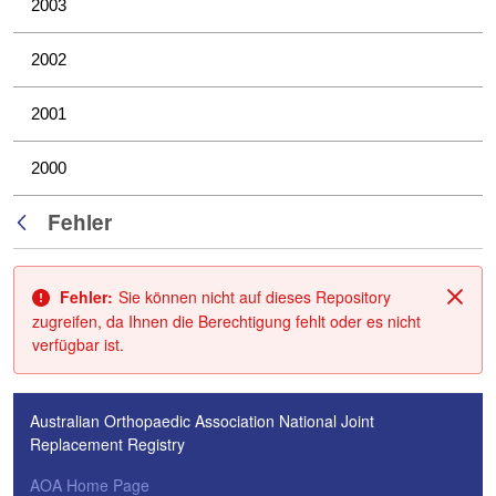
2003
2002
2001
2000
Fehler
Zurück
Fehler:
Sie können nicht auf dieses Repository
Schl
zugreifen, da Ihnen die Berechtigung fehlt oder es nicht
verfügbar ist.
Australian Orthopaedic Association National Joint
Replacement Registry
AOA Home Page