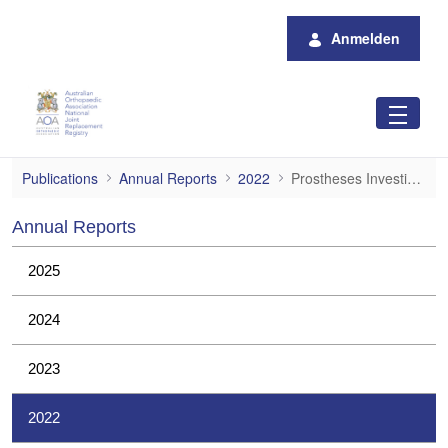
Zum Hauptinhalt springen
Anmelden
Prostheses Investigations
Publications
Annual Reports
2022
Prostheses Investigations
Annual Reports
2025
2024
2023
2022