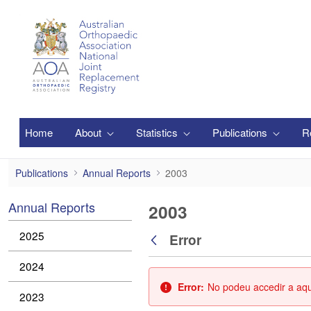
Salta al contingut principal
Home
About
Statistics
Publications
R
2003
Publications
Annual Reports
2003
Annual Reports
2003
2025
Error
Vés enrere
2024
Error:
No podeu accedir a aque
2023