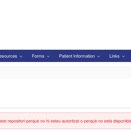
esources
Forms
Patient Information
Links
st repositori perquè no hi esteu autoritzat o perquè no està disponibl