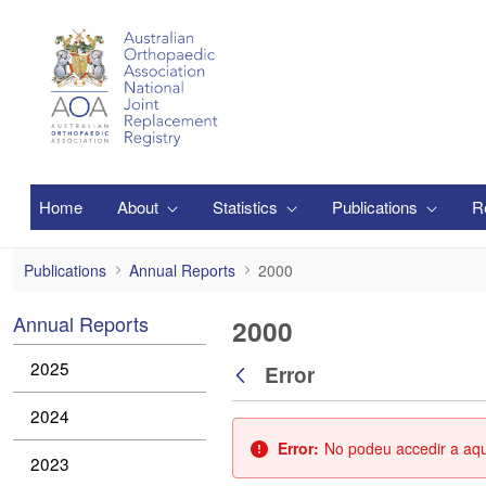
Salta al contingut principal
Home
About
Statistics
Publications
R
2000
Publications
Annual Reports
2000
Annual Reports
2000
2025
Error
Vés enrere
2024
Error:
No podeu accedir a aque
2023