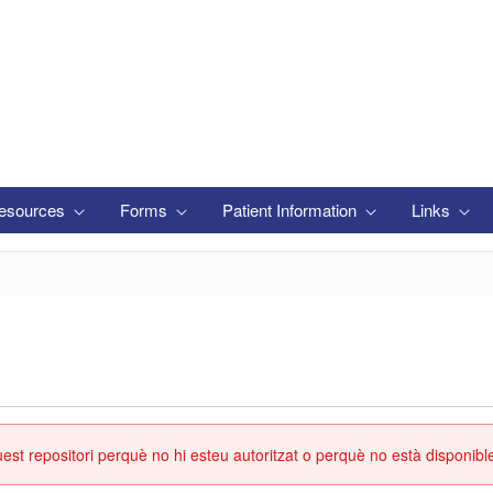
esources
Forms
Patient Information
Links
st repositori perquè no hi esteu autoritzat o perquè no està disponibl